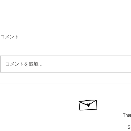
コメント
コメントを追加…
BAYFM78 OCEAN TRIBE
サーフィン
7/20放送
か？SURFC
SURFSCHO
Than
S